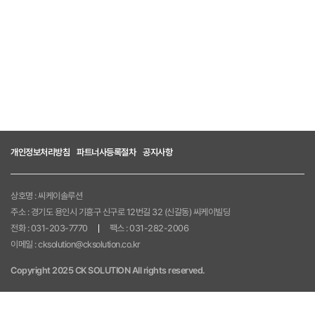
진행현황
게시판
아이디어 제안
CK SOLUTION
로그인
개인정보처리방침
파트너사등록절차
공지사항
회원가입
상호명 : 씨케이솔루션
주소 : 경기도 용인시 기흥구 신구로 12번길 32 (신갈동) 씨케이빌딩
전화 : 031-203-7770
팩스 : 031-282-2006
이메일 : cksolution@cksolution.co.kr
Copyright 2025 CK SOLUTION All rights reserved.