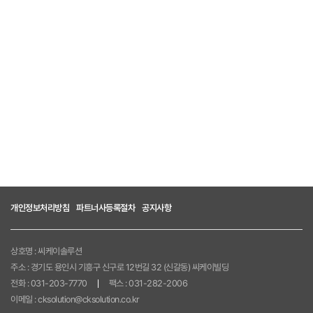
파트너사등록신청
진행현황
게시판
아이디어 제안
CK SOLUTION
로그인
회원가입
개인정보처리방침
파트너사등록절차
공지사항
상호명 : 씨케이솔루션
주소 : 경기도 용인시 기흥구 신구로 12번길 32 (신갈동) 씨케이빌딩
전화 : 031-203-7770
팩스 : 031-282-2006
이메일 : cksolution@cksolution.co.kr